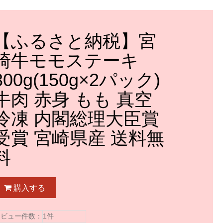
【ふるさと納税】宮
崎牛モモステーキ
300g(150g×2パック)
牛肉 赤身 もも 真空
冷凍 内閣総理大臣賞
受賞 宮崎県産 送料無
料
購入する
レビュー件数：
1件