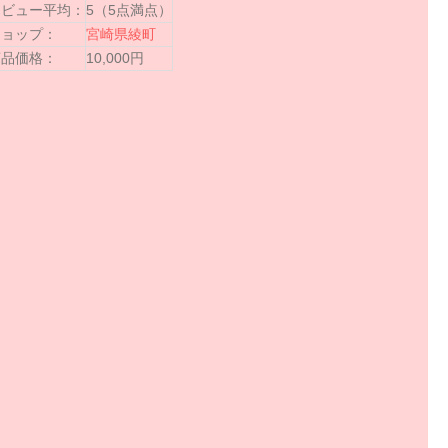
レビュー平均：
5（5点満点）
ショップ：
宮崎県綾町
商品価格：
10,000円