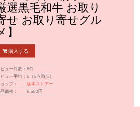
厳選黒毛和牛 お取り
寄せ お取り寄せグル
メ】
購入する
レビュー件数：
6件
レビュー平均：
5（5点満点）
ショップ：
坂本ストアー
商品価格：
6,580円