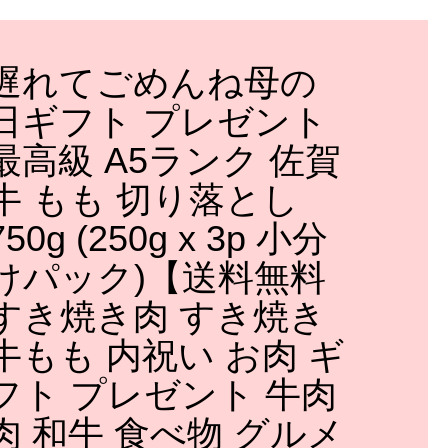
遅れてごめんね母の
日ギフト プレゼント
最高級 A5ランク 佐賀
牛 もも 切り落とし
750g (250g x 3p 小分
けパック)【送料無料
すき焼き肉 すき焼き
牛もも 内祝い お肉 ギ
フト プレゼント 牛肉
肉 和牛 食べ物 グルメ