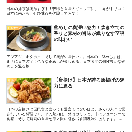
日本の抹茶は奥深すぎる！苦味と旨味のギャップに、世界がトリコ！
日本に来たら、ぜひ抹茶を体験してみて！
釜めしの奥深い魅力！炊き立ての
日本食文化
香りと素材の旨味が織りなす至福
の味わい
アツアツ、ホクホク、そして奥深い味わい…。日本の「釜めし」は、
まさに日本の宝！色々な釜めしが楽しめる。日本各地の個性豊かな釜
めしを巡る旅
【唐揚げ】日本が誇る唐揚げの魅
唐揚げ
力に迫る！
日本の唐揚げは国民食と言っても過言ではないほど、多くの人々に愛
されている料理です。その魅力は、外はカリッと、中はジューシーな
食感、そして鶏肉の旨味を最大限に引き出す調理法にあります。 サ
クサク、ジュワッ！一口食べたら止まらない、魅惑の黄金グ...