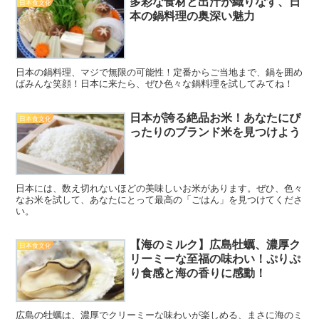
多彩な食材と出汁が織りなす、日
日本食文化
本の鍋料理の奥深い魅力
日本の鍋料理、マジで無限の可能性！定番からご当地まで、鍋を囲め
ばみんな笑顔！日本に来たら、ぜひ色々な鍋料理を試してみてね！
日本が誇る絶品お米！あなたにぴ
日本食文化
ったりのブランド米を見つけよう
日本には、数え切れないほどの美味しいお米があります。ぜひ、色々
なお米を試して、あなたにとって最高の「ごはん」を見つけてくださ
い。
【海のミルク】広島牡蠣、濃厚ク
日本食文化
リーミーな至福の味わい！ぷりぷ
り食感と海の香りに感動！
広島の牡蠣は、濃厚でクリーミーな味わいが楽しめる、まさに海のミ