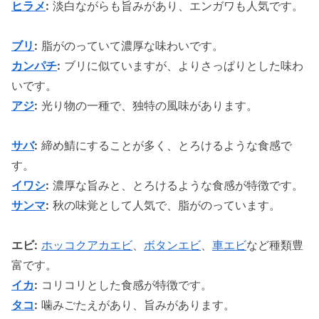
ヒラメ
:
淡白ながらも旨みがあり、エンガワも人気です。
ブリ
:
脂がのっていて濃厚な味わいです。
カンパチ
:
ブリに似ていますが、よりさっぱりとした味わ
いです。
アジ
:
光り物の一種で、独特の風味があります。
サバ
:
締め鯖にすることが多く、とろけるような食感で
す。
イワシ
:
濃厚な旨みと、とろけるような食感が特徴です。
サンマ
:
秋の味覚として人気で、脂がのっています。
エビ:
ホッコクアカエビ
、
ボタンエビ
、
車エビ
など種類豊
富です。
イカ
:
コリコリとした食感が特徴です。
タコ
:
噛みごたえがあり、旨みがあります。