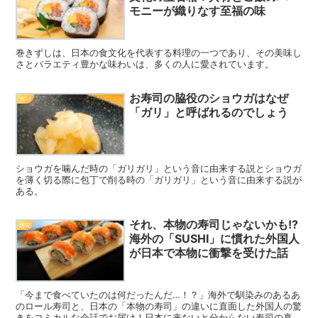
モニーが織りなす至福の味
巻きずしは、日本の食文化を代表する料理の一つであり、その美味し
さとバラエティ豊かな味わいは、多くの人に愛されています。
お寿司の脇役のショウガはなぜ
ガリ
「ガリ」と呼ばれるのでしょう
ショウガを噛んだ時の「ガリガリ」という音に由来する説とショウガ
を薄く切る際に包丁で削る時の「ガリガリ」という音に由来する説が
ある。
それ、本物の寿司じゃないかも!?
寿司
海外の「SUSHI」に慣れた外国人
が日本で本物に衝撃を受けた話
「今まで食べていたのは何だったんだ…！？」海外で馴染みのあるあ
のロール寿司と、日本の「本物の寿司」の違いに直面した外国人の驚
きをコミカルな会話でお届け！日本に来ないと分からない寿司の真実