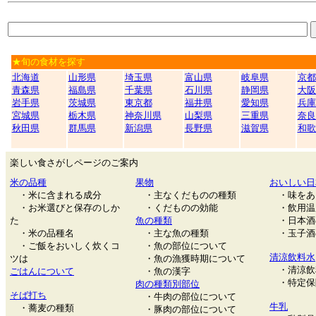
★旬の食材を探す
北海道
山形県
埼玉県
富山県
岐阜県
京都
青森県
福島県
千葉県
石川県
静岡県
大阪
岩手県
茨城県
東京都
福井県
愛知県
兵庫
宮城県
栃木県
神奈川県
山梨県
三重県
奈良
秋田県
群馬県
新潟県
長野県
滋賀県
和歌
楽しい食さがしページのご案内
米の品種
果物
おいしい日
・米に含まれる成分
・主なくだものの種類
・味をあ
・お米選びと保存のしか
・くだものの効能
・飲用温
た
魚の種類
・日本酒
・米の品種名
・主な魚の種類
・玉子酒
・ご飯をおいしく炊くコ
・魚の部位について
清涼飲料水
ツは
・魚の漁獲時期について
・清涼飲
ごはんについて
・魚の漢字
・特定保
肉の種類別部位
そば打ち
・牛肉の部位について
牛乳
・蕎麦の種類
・豚肉の部位について