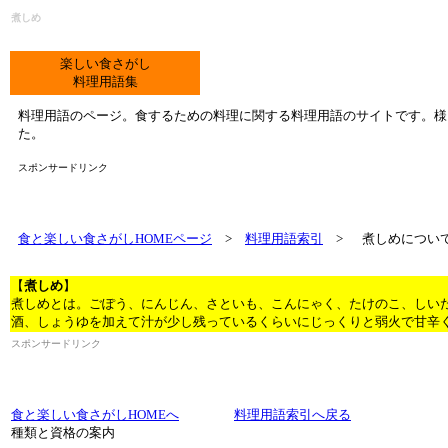
煮しめ
楽しい食さがし
料理用語集
料理用語のページ。食するための料理に関する料理用語のサイトです。様
た。
スポンサードリンク
食と楽しい食さがしHOMEページ
>
料理用語索引
>
煮しめについ
【
煮しめ
】
煮しめ
とは。ごぽう、にんじん、さといも、こんにゃく、たけのこ、しい
酒、しょうゆを加えて汁が少し残っているくらいにじっくりと弱火で甘辛
スポンサードリンク
食と楽しい食さがしHOMEへ
料理用語索引へ戻る
種類と資格の案内