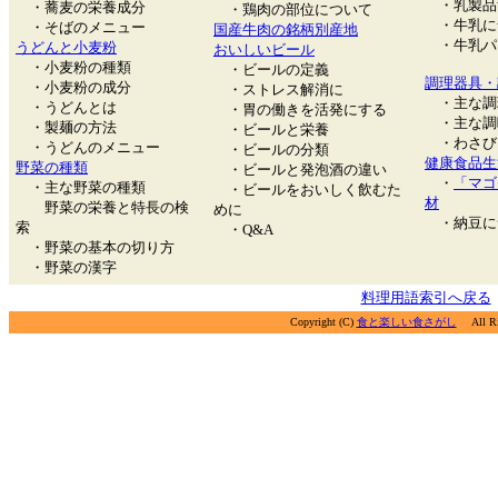
・乳製品
・蕎麦の栄養成分
・鶏肉の部位について
・牛乳に
・そばのメニュー
国産牛肉の銘柄別産地
・牛乳パ
うどんと小麦粉
おいしいビール
・小麦粉の種類
・ビールの定義
調理器具・
・小麦粉の成分
・ストレス解消に
・主な調
・うどんとは
・胃の働きを活発にする
・主な調
・製麺の方法
・ビールと栄養
・わさび
・うどんのメニュー
・ビールの分類
健康食品生
野菜の種類
・ビールと発泡酒の違い
・
「マゴ
・主な野菜の種類
・ビールをおいしく飲むた
材
野菜の栄養と特長の検
めに
・納豆に
索
・Q&A
・野菜の基本の切り方
・野菜の漢字
料理用語索引へ戻る
Copyright (C)
食と楽しい食さがし
All Rig