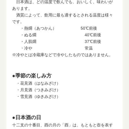
日本酒は、どの温度で飲んでも、おいしく、味わいが
あります。
酒質によって、飲用に最も適するとされる温度は様々
です。
・熱燗（あつかん） 50℃前後
・ぬる燗 40℃前後
・人肌燗 37℃前後
・冷や 常温
※冷やとは冷蔵庫などで冷やしたものではありません。
●季節の楽しみ方
・花見酒（はなみざけ）
・月見酒（つきみざけ）
・雪見酒（ゆきみざけ）
●日本酒の日
十二支の十番目、酉の月の「酉」は、もともと壺を表す