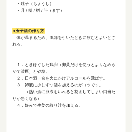
・銚子（ちょうし）
・升 / 枡 / 桝 / 斗（ます）
●玉子酒の作り方
体が温まるため、風邪を引いたときに飲むとよいとさ
れる。
１．ときほぐした鶏卵（卵黄だけを使うとよりなめら
かで濃厚）と砂糖。
２．日本酒一合を火にかけアルコールを飛ばす。
３．卵液に少しずつ酒を加えるのがコツです。
（熱い酒に卵液をいれると凝固してしまい口当た
りが悪くなる）
４．好みで生姜の絞り汁を加える。