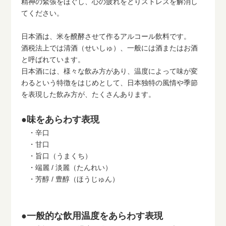
精神の緊張をほぐし、心の疲れをとりストレスを解消し
てください。
日本酒は、米を醗酵させて作るアルコール飲料です。
酒税法上では清酒（せいしゅ）、一般には酒またはお酒
と呼ばれています。
日本酒には、様々な飲み方があり、温度によって味が変
わるという特徴をはじめとして、日本独特の風情や季節
を表現した飲み方が、たくさんあります。
●味をあらわす表現
・辛口
・甘口
・旨口（うまくち）
・端麗 / 淡麗（たんれい）
・芳醇 / 豊醇（ほうじゅん）
●一般的な飲用温度をあらわす表現