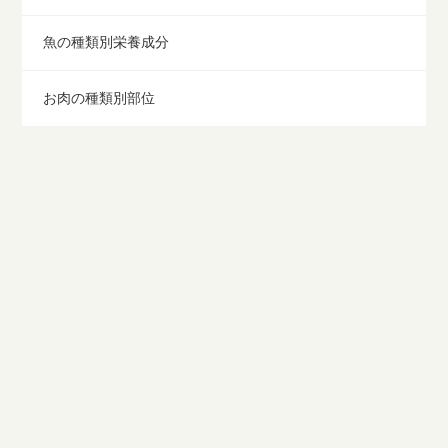
魚の種類別栄養成分
お肉の種類別部位
和牛の魅力と国産牛肉の銘柄
おいしいビール
おいしい日本酒
清涼飲料水の種類
食品の表示とマーク
賞味期限と消費期限の違い