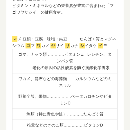
ビタミン・ミネラルなどの栄養素が豊富に含まれた「マ
ゴワヤサシイ」の健康食材。
マ
メ 豆類・豆腐・味噌・納豆………たんぱく質とマグネ
シウム
ゴ
マ
ワ
カメ
ヤ
サイ
サ
カナ
シ
イタケ
イ
モ
ゴマ、ナッツ類 …………ビタミンE、レシチン、タ
ンパク質
老化の原因の活性酸素を防ぐ抗酸化栄養素
ワカメ、昆布などの海藻類……カルシウムなどのミ
ネラル
野菜全般、果物………………ベータカロチンやビタ
ミンC
魚類（特に青魚や鮭）…………たんぱく質
椎茸などのきのこ類……………ビタミンD