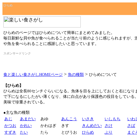
ひらめ
ひらめ
のページでは
ひらめ
について簡単にまとめてみました。
毎日新鮮な貝や魚が食べられることが当たり前のように感じられますが、
や魚を食べられることに感謝したいと思っています。
スポンサードリンク
>
>
食と楽しい食さがしHOMEページ
魚の種類
ひらめについて
【ひらめ】
ひらめは全長80センチぐらいになる。魚体を目を上にしておくと右になり
で下になるにしたがい薄くなり、体に白点があり保護色の役目をしている
美味で珍重されている。
●主な魚の種類
あじ
あまだい
あゆ
あんこう
いさき
いしもち
いわ
かつお
かれい
かわはぎ
きす
きんめだい
さけ
さば
すずき
たい
たら
とびうお
ひらめ
ぶり
まぐ