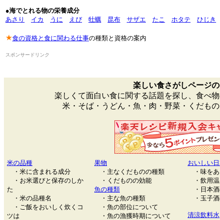
●
海でとれる物の栄養成分
あさり
イカ
うに
えび
牡蠣
昆布
サザエ
たこ
ホタテ
ひじき
★
食の資格と食に関わる仕事
の種類と資格の案内
スポンサードリンク
楽しい食さがしページの
楽しくて面白い食に関する話題を探し、食べ物
米・そば・うどん・魚・肉・野菜・くだもの
米の品種
果物
おいしい日
・米に含まれる成分
・主なくだものの種類
・味をあ
・お米選びと保存のしか
・くだものの効能
・飲用温
た
魚の種類
・日本酒
・米の品種名
・主な魚の種類
・玉子酒
・ご飯をおいしく炊くコ
・魚の部位について
清涼飲料水
ツは
・魚の漁獲時期について