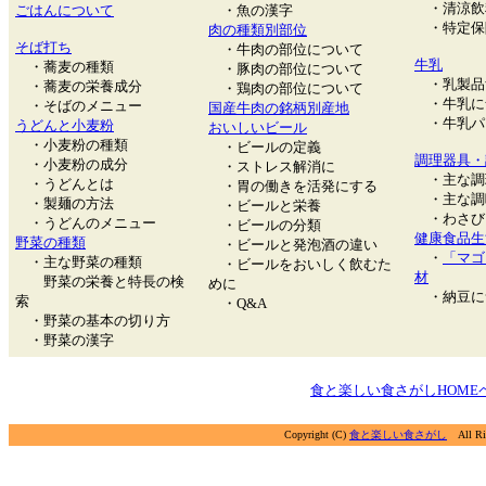
・清涼飲
ごはんについて
・魚の漢字
・特定保
肉の種類別部位
そば打ち
・牛肉の部位について
牛乳
・蕎麦の種類
・豚肉の部位について
・乳製品
・蕎麦の栄養成分
・鶏肉の部位について
・牛乳に
・そばのメニュー
国産牛肉の銘柄別産地
・牛乳パ
うどんと小麦粉
おいしいビール
・小麦粉の種類
・ビールの定義
調理器具・
・小麦粉の成分
・ストレス解消に
・主な調
・うどんとは
・胃の働きを活発にする
・主な調
・製麺の方法
・ビールと栄養
・わさび
・うどんのメニュー
・ビールの分類
健康食品生
野菜の種類
・ビールと発泡酒の違い
・
「マゴ
・主な野菜の種類
・ビールをおいしく飲むた
材
野菜の栄養と特長の検
めに
・納豆に
索
・Q&A
・野菜の基本の切り方
・野菜の漢字
食と楽しい食さがしHOME
Copyright (C)
食と楽しい食さがし
All Rig