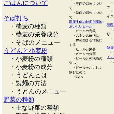
ごはんについて
・
・豚肉の部位につい
の
て
・
・鶏肉の部位につい
イク
そば打ち
て
国産牛肉の銘柄別産地
・蕎麦の種類
調理
おいしいビール
・
・ビールの定義
・蕎麦の栄養成分
類
・ストレス解消に
・
・胃の働きを活発に
・そばのメニュー
・
する
健康
うどんと小麦粉
・ビールと栄養
・
・ビールの分類
イ」
・小麦粉の種類
・ビールと発泡酒の
・
違い
・小麦粉の成分
・ビールをおいしく
飲むために
・うどんとは
・Q&A
・製麺の方法
・うどんのメニュー
野菜の種類
・主な野菜の種類