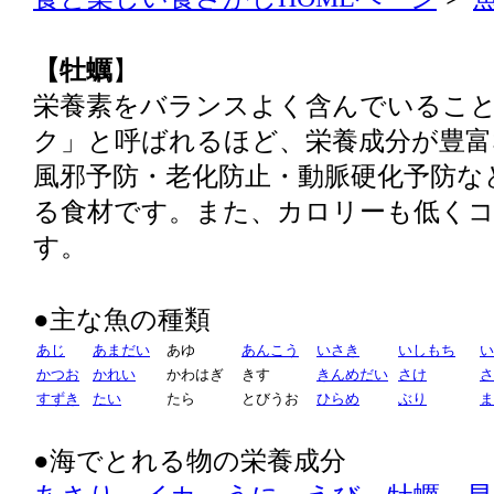
【牡蠣
】
栄養素をバランスよく含んでいるこ
ク」と呼ばれるほど、栄養成分が豊富
風邪予防・老化防止・動脈硬化予防な
る食材です。また、カロリーも低く
す。
●主な魚の種類
あじ
あまだい
あゆ
あんこう
いさき
いしもち
い
かつお
かれい
かわはぎ
きす
きんめだい
さけ
さ
すずき
たい
たら
とびうお
ひらめ
ぶり
ま
●海でとれる物の栄養成分