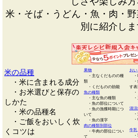
しさや楽しみ方
米・そば・うどん・魚・肉・野
別に紹介しま
果物
おい
米の品種
・主なくだものの種
・
・米に含まれる成分
類
・
・くだものの効能
す表
・お米選びと保存の
魚の種類
・
・主な魚の種類
・
しかた
・魚の部位について
清涼
・魚の漁獲時期につ
・米の品種名
・
いて
・
・ご飯をおいしく炊
・魚の漢字
肉の種類別部位
くコツは
牛乳
・牛肉の部位につい
・
て